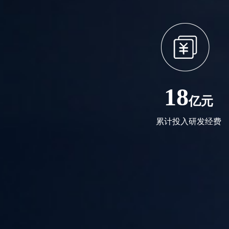
18
亿元
累计投入研发经费