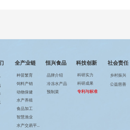
们
全产业链
恒兴食品
科技创新
社会责任
科研实力
种苗繁育
品牌介绍
乡村振兴
介
科研成果
冷冻水产品
饲料产销
公益慈善
书
专利与标准
预制菜
动物保健
伴
水产养殖
息
食品加工
智慧渔业
水产交易平台