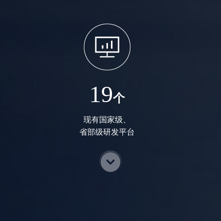
19
个
现有国家级、
省部级研发平台