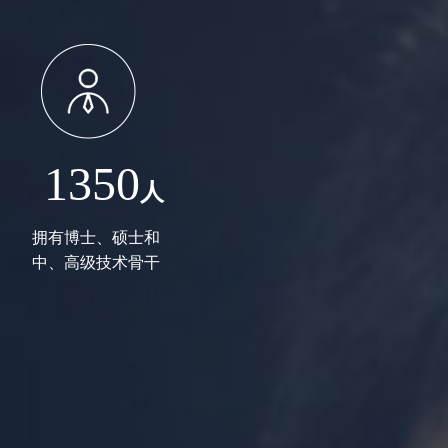
1350
人
拥有博士、硕士和
中、高级技术骨干