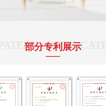
PATENT CERTIFICAT
部分专利展示