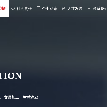
创新
ꄀ
社会责任
ꂓ
企业动态
ꁘ
人才发展
ꂘ
联系我
TION
，
、食品加工、智慧渔业