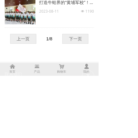
打造牛蛙界的“黄埔军校”！让“健康蛙”走进千家万户！且看33年老牌水产豪强如何运筹帷幄？
2023-08-11
1190
넶
上一页
1
/
8
下一页
낀
뀵
낙
넙
首页
产品
购物车
我的
联系我们
녠
电话：+86-759-3638098
传真：+86-759-3638099
邮编：524000
邮箱：zongcb@gdhx888.com
网址：http://www.hx888.com
地址：广东省湛江市开发区乐山路23号恒兴大厦18层
版权所有© 广东恒兴集团有限公司
粤ICP备14063449号-1